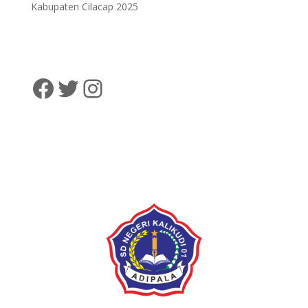
Kabupaten Cilacap 2025
SD Negeri Kalikudi 01
@sdnkalikudi01
@sdnkalikudi01