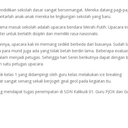
ndidikan sekolah dasar sangat bersemangat. Mereka datang pagi-pa
iantarlah anak-anak mereka ke lingkungan sekolah yang baru.
ama masuk sekolah adalah upacara bendara Merah-Putih. Upacara in
 untuk berlatih disiplin dan memiliki rasa nasionalis.
nnya, upacara kali ini memang sedikit berbeda dari biasanya. Sudah 
a para murid juga ada yang tidak betah berdiri lama. Beberapa evaluas
dalam menjadi petugas. Sehingga hari Senin berikutnya dapat dengan b
h satu petugas upacara.
k kelas 1 yang didampingi oleh guru kelas melakukan ice breaking
t sangat senang sekali berjoget geal geol pada kegiatan itu.
yang mendapat tugas penempatan di SDN Kalikudi 01. Guru PJOK dan G