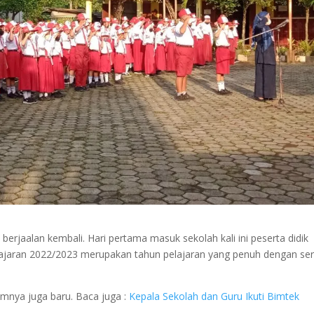
 berjaalan kembali. Hari pertama masuk sekolah kali ini peserta didik
ajaran 2022/2023 merupakan tahun pelajaran yang penuh dengan se
umnya juga baru. Baca juga :
Kepala Sekolah dan Guru Ikuti Bimtek