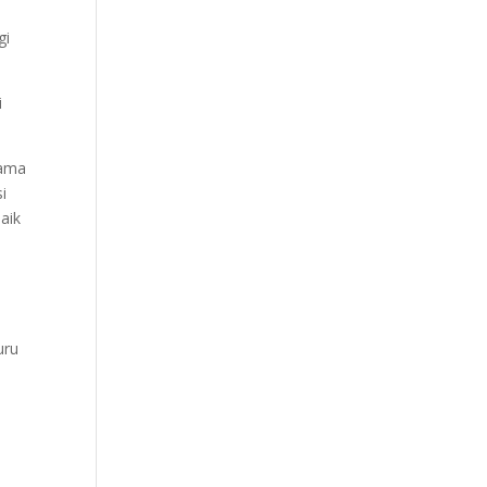
gi
i
lama
i
aik
uru