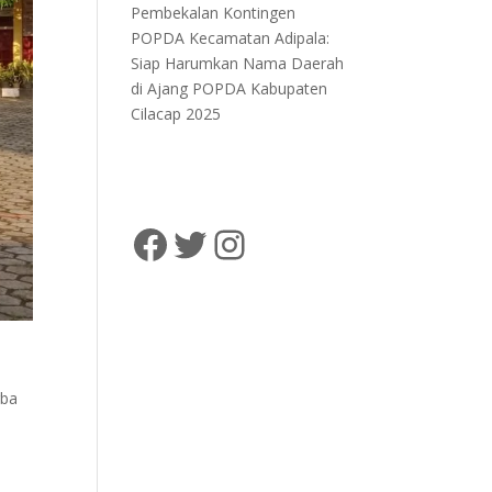
Pembekalan Kontingen
POPDA Kecamatan Adipala:
Siap Harumkan Nama Daerah
di Ajang POPDA Kabupaten
Cilacap 2025
SD Negeri Kalikudi 01
@sdnkalikudi01
@sdnkalikudi0
rba